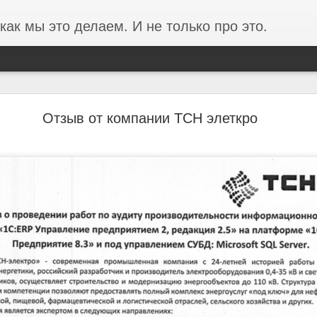
как мы это делаем. И не только про это.
Отзыв от концерна ВКО Алмаз-Антей
Отзыв от компании ТСН элеткро
 ВКО Алмаз-Антей (Завод Красное Знамя) о проведенных 
С.