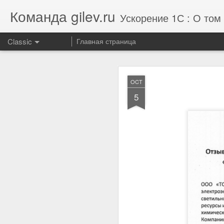
Команда gilev.ru
Ускорение 1С : О том 
Classic
Главная страница
JUL
OCT
29
5
Отзыв от концерна
производительности 1