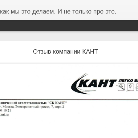
как мы это делаем. И не только про это.
Отзыв от концерна ВКО Алмаз-Антей
Отзыв компании КАНТ
 ВКО Алмаз-Антей (Завод Красное Знамя) о проведенных 
С.