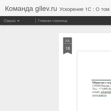
Команда gilev.ru
Ускорение 1С : О том 
Classic
Главная страница
JUL
JUL
29
18
Отзыв от концерна
производительности 1