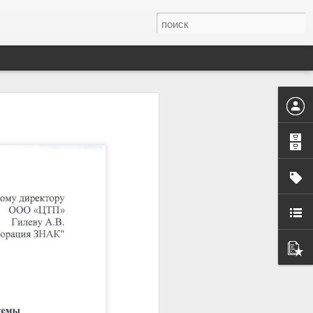
иртуальной
ться.