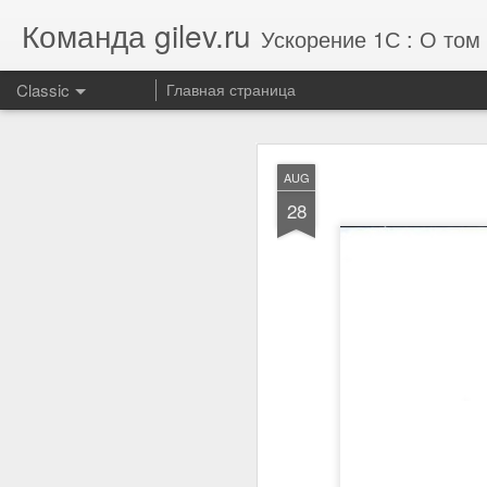
Команда gilev.ru
Ускорение 1С : О том 
Classic
Главная страница
Отзыв от комп
AUG
AUG
7
28
Улучшили результат те