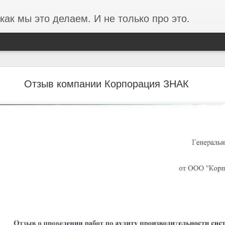
как мы это делаем. И не только про это.
ании ФОРЭС об анализе производительности в
Отзыв компании Корпорация ЗНАК
среды на базе Proxmox
ста в 3 раза и проблемы производительности перестали фиксирова