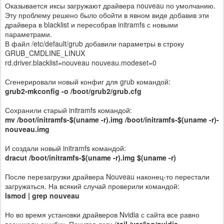
Оказывается иксы загружают драйвера nouveau по умолчанию.
Эту проблему решено было обойти в явном виде добавив эти
драйвера в blacklist и пересобрав initramfs с новыми
параметрами.
В файл /etc/default/grub добавили параметры в строку
GRUB_CMDLINE_LINUX
rd.driver.blacklist=nouveau nouveau.modeset=0
Сгенерировали новый конфиг для grub командой:
grub2-mkconfig -o /boot/grub2/grub.cfg
Сохранили старый initramfs командой:
mv /boot/initramfs-$(uname -r).img /boot/initramfs-$(uname -r)-
nouveau.img
И создали новый initramfs командой:
dracut /boot/initramfs-$(uname -r).img $(uname -r)
После перезагрузки драйвера Nouveau наконец-то перестали
загружаться. На всякий случай проверили командой:
lsmod | grep nouveau
Но во время установки драйверов Nvidia с сайта все равно
возникали ошибки. Почитав логи (
tail /var/log/nvidia-