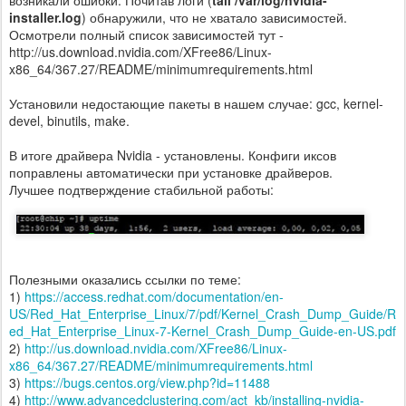
installer.log
) обнаружили, что не хватало зависимостей.
Осмотрели полный список зависимостей тут -
http://us.download.nvidia.com/XFree86/Linux-
x86_64/367.27/README/minimumrequirements.html
Установили недостающие пакеты в нашем случае: gcc, kernel-
devel, binutils, make.
В итоге драйвера Nvidia - установлены. Конфиги иксов
поправлены автоматически при установке драйверов.
Лучшее подтверждение стабильной работы:
Полезными оказались ссылки по теме:
1)
https://access.redhat.com/documentation/en-
US/Red_Hat_Enterprise_Linux/7/pdf/Kernel_Crash_Dump_Guide/R
ed_Hat_Enterprise_Linux-7-Kernel_Crash_Dump_Guide-en-US.pdf
2)
http://us.download.nvidia.com/XFree86/Linux-
x86_64/367.27/README/minimumrequirements.html
3)
https://bugs.centos.org/view.php?id=11488
4)
http://www.advancedclustering.com/act_kb/installing-nvidia-