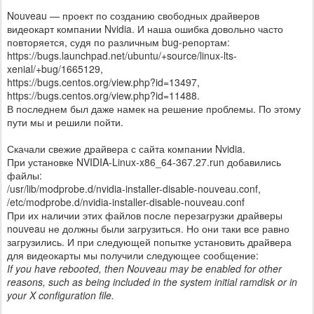
Nouveau — проект по созданию свободных драйверов
видеокарт компании Nvidia. И наша ошибка довольно часто
повторяется, судя по различным bug-репортам:
https://bugs.launchpad.net/ubuntu/+source/linux-lts-
xenial/+bug/1665129,
https://bugs.centos.org/view.php?id=13497,
https://bugs.centos.org/view.php?id=11488.
В последнем был даже намек на решение проблемы. По этому
пути мы и решили пойти.
Скачали свежие драйвера с сайта компании Nvidia.
При установке NVIDIA-Linux-x86_64-367.27.run добавились
файлы:
/usr/lib/modprobe.d/nvidia-installer-disable-nouveau.conf,
/etc/modprobe.d/nvidia-installer-disable-nouveau.conf
При их наличии этих файлов после перезагрузки драйверы
nouveau не должны были загрузиться. Но они таки все равно
загрузились. И при следующей попытке установить драйвера
для видеокарты мы получили следующее сообщение:
If you have rebooted, then Nouveau may be enabled for other
reasons, such as being included in the system initial ramdisk or in
your X configuration file.