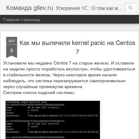
Команда gilev.ru
Ускорение 1С : О том как мы это делаем. И не только про это.
Главная страница
Как мы вылечили kernel panic на Centos
SEP
8
7
Установили мы недавно Centos 7 на старое железо. И оставили
на неделю просто поработать вхолостую, чтобы удостовериться
в стабильности железа. Через некоторое время начали
наблюдать, что система перезагружается самопроизвольно
через случайные промежутки времени.
Смотрим список падений системы: