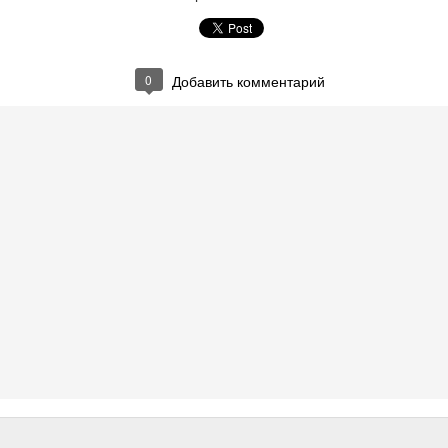
Отзыв от концерна ВКО Алмаз-Антей
0
Добавить комментарий
 ВКО Алмаз-Антей (Завод Красное Знамя) о проведенных 
С.