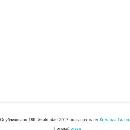
Опубликовано
12 hours ago
пользователем
Andrey Gilev
Ярлыки:
отзыв
отзывы
0
Добавить комментарий
Опубликовано
18th September 2017
пользователем
Команда Гилев
Ярлыки:
отзыв