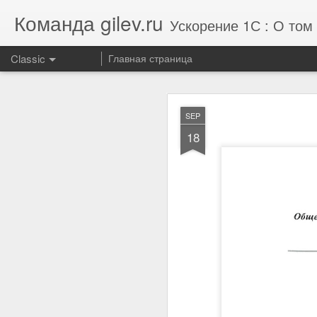
Команда gilev.ru
Ускорение 1С : О том 
Classic
Главная страница
Отзыв от комп
AUG
SEP
7
18
Улучшили результат те