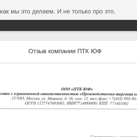
как мы это делаем. И не только про это.
ании ФОРЭС об анализе производительности в
Отзыв компании ПТК ЮФ
среды на базе Proxmox
ста в 3 раза и проблемы производительности перестали фиксирова