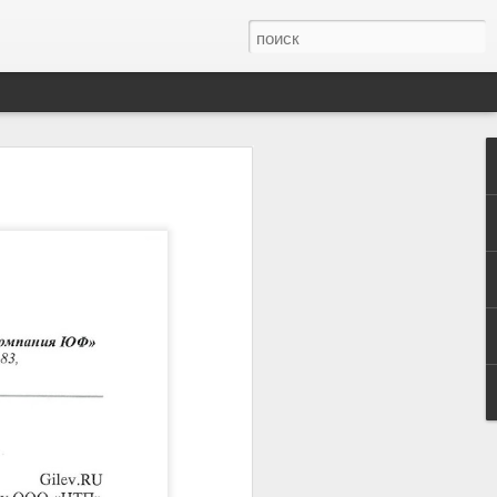
иртуальной
ться.