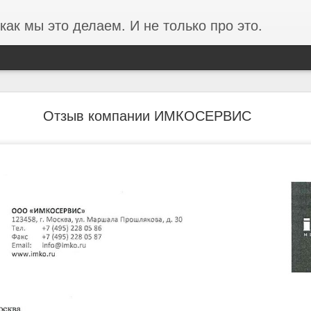
как мы это делаем. И не только про это.
ании ФОРЭС об анализе производительности в
Отзыв компании ИМКОСЕРВИС
среды на базе Proxmox
ста в 3 раза и проблемы производительности перестали фиксирова