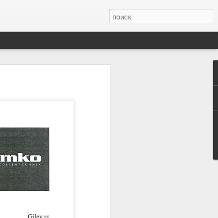
иртуальной
ться.