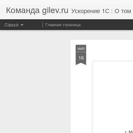
Команда gilev.ru
Ускорение 1С : О том 
Classic
Главная страница
Отзыв от комп
AUG
MAR
7
16
Улучшили результат те