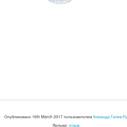
Опубликовано
7 hours ago
пользователем
Andrey Gilev
Ярлыки:
отзыв
отзывы
0
Добавить комментарий
Опубликовано
16th March 2017
пользователем
Команда Гилев.Р
Ярлыки:
отзыв