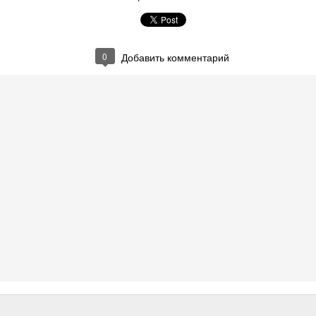
Отзыв от концерна ВКО Алмаз-Антей
0
Добавить комментарий
 ВКО Алмаз-Антей (Завод Красное Знамя) о проведенных 
С.