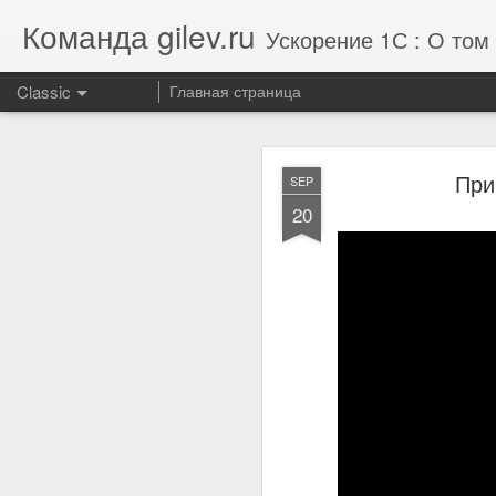
Команда gilev.ru
Ускорение 1С : О том 
Classic
Главная страница
Отзыв от комп
AUG
При
SEP
7
20
Улучшили результат те