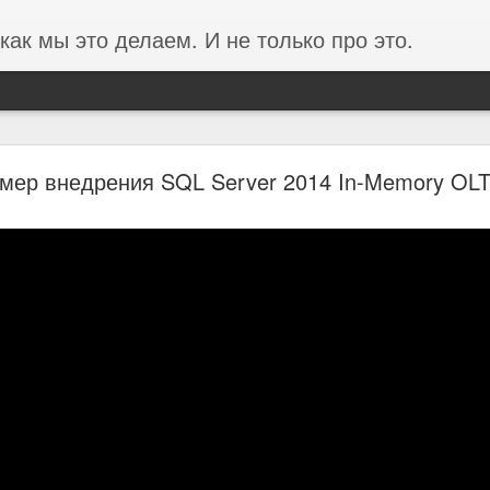
как мы это делаем. И не только про это.
ании ФОРЭС об анализе производительности в
мер внедрения SQL Server 2014 In-Memory OL
среды на базе Proxmox
ста в 3 раза и проблемы производительности перестали фиксирова