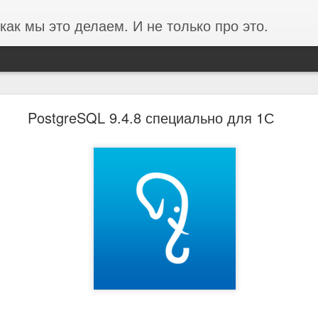
как мы это делаем. И не только про это.
ании ФОРЭС об анализе производительности в
PostgreSQL 9.4.8 специально для 1С
среды на базе Proxmox
ста в 3 раза и проблемы производительности перестали фиксирова