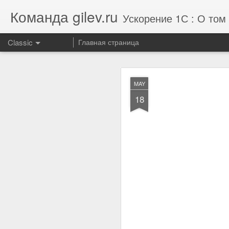
Команда gilev.ru
Ускорение 1С : О том 
Classic
Главная страница
Отзыв от комп
AUG
MAY
7
18
Улучшили результат те