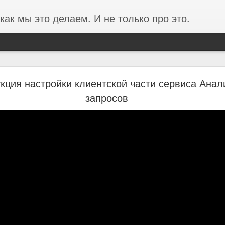
как мы это делаем. И не только про это.
ании ФОРЭС об анализе производительности в
кция настройки клиентской части сервиса Анал
среды на базе Proxmox
запросов
ста в 3 раза и проблемы производительности перестали фиксирова