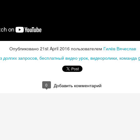
Опубликовано
21st April 2016
пользователем
Гилёв Вячеслав
з долгих запросов
бесплатный видео урок
видеоролики
команда gi
0
Добавить комментарий