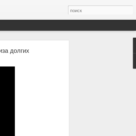
иртуальной
иза долгих
ться.