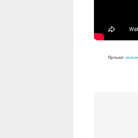
Ярлыки:
анали