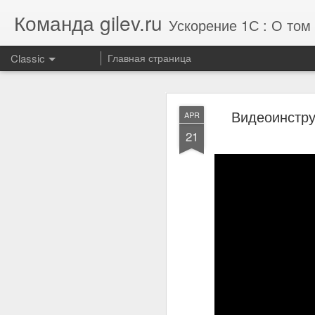
Команда gilev.ru
Ускорение 1С : О том 
Classic
Главная страница
Отзыв от комп
AUG
Видеоинстру
APR
7
21
Улучшили результат те