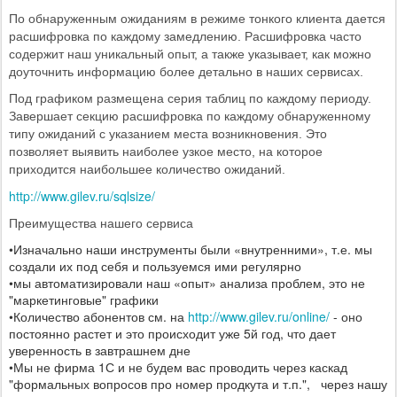
По обнаруженным ожиданиям в режиме тонкого клиента дается
расшифровка по каждому замедлению. Расшифровка часто
содержит наш уникальный опыт, а также указывает, как можно
доуточнить информацию более детально в наших сервисах.
Под графиком размещена серия таблиц по каждому периоду.
Завершает секцию расшифровка по каждому обнаруженному
типу ожиданий с указанием места возникновения. Это
позволяет выявить наиболее узкое место, на которое
приходится наибольшее количество ожиданий.
http://www.gilev.ru/sqlsize/
Преимущества нашего сервиса
•Изначально наши инструменты были «внутренними», т.е. мы
создали их под себя и пользуемся ими регулярно
•мы автоматизировали наш «опыт» анализа проблем, это не
"маркетинговые" графики
•Количество абонентов см. на
http://www.gilev.ru/online
/
- оно
постоянно растет и это происходит уже 5й год, что дает
уверенность в завтрашнем дне
•Мы не фирма 1С и не будем вас проводить через каскад
"формальных вопросов про номер продкута и т.п.", через нашу