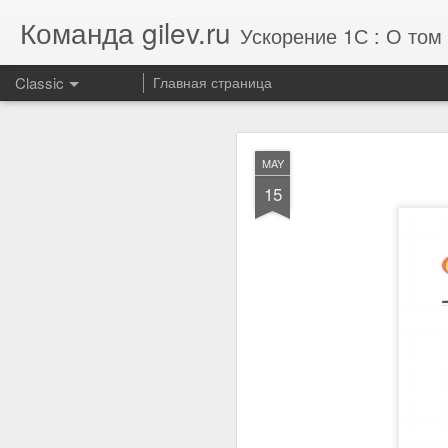
Команда gilev.ru
Ускорение 1С : О том 
Classic
Главная страница
JUL
MAY
29
15
Отзыв от концерна
производительности 1