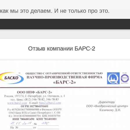
как мы это делаем. И не только про это.
Отзыв от концерна ВКО Алмаз-Антей
Отзыв компании БАРС-2
 ВКО Алмаз-Антей (Завод Красное Знамя) о проведенных 
С.