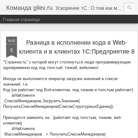
Команда gilev.ru
Ускорение 1С : О том как мы это делаем. И не только про это.
Главная страница
Разница в исполнении кода в Web-
AUG
5
клиента и в клиентах 1С:Предприятие 8
"Cтранность" с которой могут столкнуться люди программирующие
одновременно код под толстый, тонкий, вебклиент.
Иногда не выполняется оператор загрузки значений в список
значений. т.е.
Код (не работает под Вэб-клиентом, под тонким и толстым работает)
&НаКлиенте
СписокМенеджеров.
ЗагрузитьЗначения(
ПолучитьСписокМенеджеров(
СписокСтруктурныхЕдиниц));
Приходится заменять на : (работает под толстым, тонким, веб-
клиентом)
&НаКлиенте
МассивМенеджеров
= ПолучитьСписокМенеджеров(