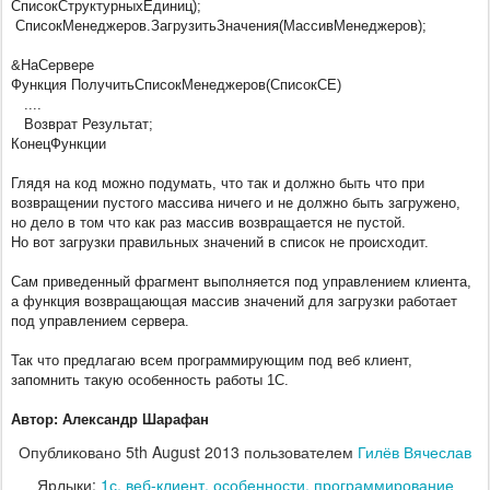
СписокСтруктурныхЕдиниц);
СписокМенеджеров.
ЗагрузитьЗначения(
МассивМенеджеров);
&НаСервере
Функция ПолучитьСписокМенеджеров(
СписокСЕ)
....
Возврат Результат;
КонецФункции
Глядя на код можно подумать, что так и должно быть что при
возвращении пустого массива ничего и не должно быть загружено,
но дело в том что как раз массив возвращается не пустой.
Но вот загрузки правильных значений в список не происходит.
Сам приведенный фрагмент выполняется под управлением клиента,
а функция возвращающая массив значений для загрузки работает
под управлением сервера.
Так что предлагаю всем программирующим под веб клиент,
запомнить такую особенность работы 1С.
Автор: Александр Шарафан
Опубликовано
5th August 2013
пользователем
Гилёв Вячеслав
Ярлыки:
1с
веб-клиент
особенности
программирование