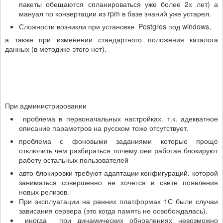
пакеты обещаются спланироваться уже более 2х лет) а
мануал по конвертации из rpm в базе знаний уже устарел.
Сложности возникли при установке Postgres под windows,
а также при изменении стандартного положения каталога
данных (в методике этого нет).
При администрировании
проблема в первоначальных настройках. т.к. адекватное
описание параметров на русском тоже отсутствует.
проблема с фоновыми заданиями которые проще
отключить чем разбираться почему они работая блокируют
работу остальных пользователей
авто блокировки требуют адаптации конфигураций. которой
заниматься совершенно не хочется в свете появления
новых релизов.
При эксплуатации на ранних платформах 1С были случаи
зависания сервера (это когда память не освобождалась).
иногда при динамических обновлениях невозможно