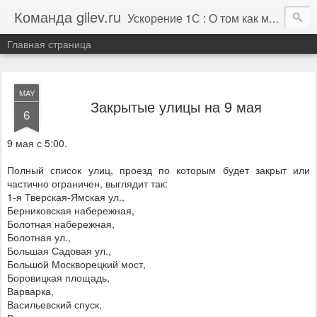
Команда gilev.ru
Ускорение 1С : О том как мы это делаем. И не только про это.
Главная страница
MAY
Закрытые улицы на 9 мая
6
9 мая с 5:00.
Полный список улиц, проезд по которым будет закрыт или
частично ограничен, выглядит так:
1-я Тверская-Ямская ул.,
Берниковская набережная,
Болотная набережная,
Болотная ул.,
Большая Садовая ул.,
Большой Москворецкий мост,
Боровицкая площадь,
Варварка,
Васильевский спуск,