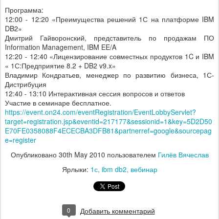
Программа:
12:00 - 12:20 «Преимущества решений 1С на платформе IBM
DB2»
Дмитрий Гайворонский, представитель по продажам ПО
Information Management, IBM EE/A
12:20 - 12:40 «Лицензирование совместных продуктов 1C и IBM
« 1С:Предприятие 8.2 + DB2 v9.x»
Владимир Кондратьев, менеджер по развитию бизнеса, 1С-
Дистрибуция
12:40 - 13:10 Интерактивная сессия вопросов и ответов
Участие в семинаре бесплатное.
https://event.on24.com/eventRegistration/EventLobbyServlet?
target=registration.jsp&eventid=217177&sessionid=1&key=5D2D50
E70FE0358088F4ECECBA3DFB81&partnerref=google&sourcepag
e=register
Опубликовано
30th May 2010
пользователем
Гилёв Вячеслав
Ярлыки:
1с
ibm db2
вебинар
0
Добавить комментарий