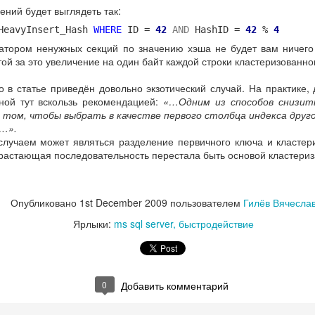
ений будет выглядеть так:
eavyInsert_Hash
WHERE
ID =
42
AND
HashID =
42
%
4
тором ненужных секций по значению хэша не будет вам ничего 
ой за это увеличение на один байт каждой строки кластеризованно
о в статье приведён довольно экзотический случай. На практике,
ной тут вскользь рекомендацией:
«…Одним из способов снизить
 том, чтобы выбрать в качестве первого столбца индекса друго
…».
случаем может являться разделение первичного ключа и кластери
растающая последовательность перестала быть основой кластериз
Опубликовано
1st December 2009
пользователем
Гилёв Вячесла
Ярлыки:
ms sql server
быстродействие
0
Добавить комментарий