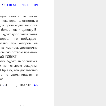
,
2
)
CREATE PARTITION
ций зависит от числа
 некоторая сложность в
гда происходит выборка
я более чем к одному В-
. Будет дополнительная
оров, что побуждает
ство, при котором не
та имелось достаточно
большую потерю времени
ций INSERT.
ому будет выполняться
ки по четырем секциям.
 Однако, его достаточно
тонно увеличивается с
я:
(
50
) , HashID
AS