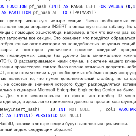
ON
FUNCTION
pf_hash (
INT
)
AS
RANGE
LEFT
FOR
VALUES
(
0
,
1
h
AS PARTITION
pf_hash
ALL
TO
([PRIMARY])
ше пример использует четыре секции. Число необходимых сек
 выполняющих операции INSERT в описанную выше таблицу. Есть
лицы с помощью хэш-столбца, например, в том что всякий раз, ко
дут затронуты все секции. Это означает, что придётся обращатьс
ет отброшенных оптимизатором за ненадобностью ненужных секций
ессоры и некоторое увеличение времени ожиданий процесс
сло планируемых секций (их должно быть минимальное количе
TCH). В рассматриваемом нами случае, в системе нашего клиен
лизации процессоров, так что было вполне возможно допустить не
CT, и при этом увеличить до необходимых объёмов норму инструк
ью является то, что нужен дополнительный столбец, по котор
е. на основании значения которого будут распределяться встав
ально в сценарии Microsoft Enterprise Engineering Center не было.
ь. Для этого использовался тот факта, что столбец ID моно
единице, и здесь легко применима довольно простая хеш-функци
eavyInsert_Hash( ID
INT
NOT
NULL
, col1
VARCHAR
4
)
AS TINYINT
)
PERSISTED
NOT NULL
)
ashID, вставки в четыре секции будут выполняться циклически.
ванный индекс следующим образом: