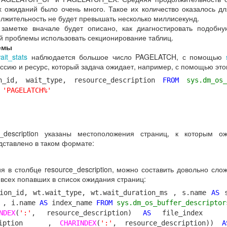
х ожиданий было очень много. Такое их количество оказалось д
олжительность не будет превышать несколько миллисекунд.
 заметке вначале будет описано, как диагностировать подобн
 проблемы использовать секционирование таблиц.
емы
it_stats
наблюдается большое число PAGELATCH, с помощью
ссию и ресурс, который задача ожидает, например, с помощью это
_id, wait_type, resource_description
FROM
sys.dm_os_
'PAGELATCH%'
_description указаны местоположения страниц, к которым о
ставлено в таком формате:
я в столбце resource_description, можно составить довольно сло
 всех попавших в список ожидания страниц:
ion_id, wt.wait_type, wt.wait_duration_ms , s.name
AS
s
, i.name
AS
index_name
FROM
sys.dm_os_buffer_descriptor
NDEX
(
':'
, resource_description)
AS
file_inde
escription ,
CHARINDEX
(
':'
, resource_description))
A