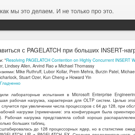
как мы это делаем. И не только про это.
ании ФОРЭС об анализе производительности в
авиться с PAGELATCH при больших INSERT-наг
среды на базе Proxmox
: "
Resolving PAGELATCH Contention on Highly Concurrent INSERT W
, Lindsey Allen, Arvind Rao и Michael Thomassy
ста в 3 раза и проблемы производительности перестали фиксирова
зиями: Mike Ruthruff, Lubor Kollar, Prem Mehra, Burzin Patel, Micha
Scharlock, Stuart Ozer, Kun Cheng и Howard Yin
 Гладченко
или лабораторные испытания в Microsoft Enterprise Engineerin
шая рабочая нагрузка, характерная для OLTP систем. Целью эт
 случится при увеличении числа процессоров с 64 до 128, при обс
рабочей нагрузки (примечание: эта конфигурация была ориентиров
). Рабочая нагрузка представляла собой хорошо распараллелен
олько больших таблиц.
сштабировалась до 128 процессорных ядер, но в статистике ожи
 PAGELATCH_UP и PAGELATCH_EX. Средняя продолжительность 