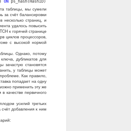
D)
ON
ps_hash(HashID)
та таблицы, мы сумели
чь за счёт балансировки
в несколько страниц, и
иента удалось повысить
TCH к горячей странице
рв циклов процессоров,
тоже с высокой нормой
аблицы. Однако, потому
 ключа, дубликатов для
цы зачастую становятся
анить, у таблицы может
 проблеме. Как правило,
тавка попадает на одну
 можно применить эту же
м в качестве первичного
плодом усилий третьих
 счёт добавления к ним
нарий: