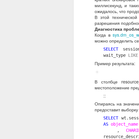
миллисекунд, и таки
ожидалось, что прод
В этой технической
разрешения подобной
Диагностика пробл
Когда в
sys.dm_os_wa
можно определить се
SELECT
session
wait_type
LIKE
Пример результата:
В столбце resource
местоположение пред
:
:
Опираясь на значени
предоставит выборку
SELECT
wt.sess
AS
object_name
,
CHARI
resource_d