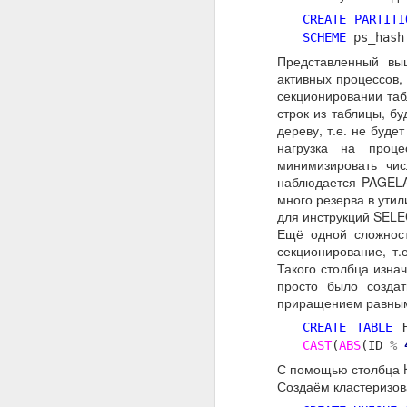
CREATE PARTITI
SCHEME
ps_has
Представленный вы
активных процессов,
секционировании таб
строк из таблицы, бу
дереву, т.е. не буд
нагрузка на проц
минимизировать чи
наблюдается PAGELA
много резерва в ути
для инструкций SELE
Ещё одной сложност
секционирование, т.
Такого столбца изнач
просто было создат
приращением равным 
CREATE
TABLE
H
CAST
(
ABS
(ID
%
С помощью столбца H
Создаём кластеризо