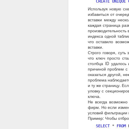
CREATE
UNIQUE
Используя новую сх
избавиться от очере
вставки между неско
каждая страница раз
производительность 
индекса одной табли
что оставило возмо
вставки.
Строго говоря, суть
что ключ просто ста
столбца ID удалось 
причиной проблем с 
оказаться другой, н
проблема наблюдаетс
и ту же страницу. Е
уловку с секциониро
ключа.
Не всегда возможно
фирм. Но если измен
условий фильтрации 
Пример: Чтобы отбро
SELECT
*
FROM
H