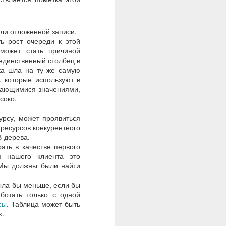
или отложенной записи.
ь рост очереди к этой
работах по анализу
 может стать причиной
 единственный столбец в
ка шла на ту же самую
, которые используют в
ивающимися значениями,
соко.
урсу, может проявиться
ресурсов конкурентного
В-дерева.
ать в качестве первого
я нашего клиента это
 Мы должны были найти
была бы меньше, если бы
ботать только с одной
сы
. Таблица может быть
х.