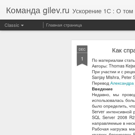
Команда gilev.ru
Ускорение 1С : О том 
Classic
Главная страница
Отзыв от комп
AUG
Как спр
DEC
7
1
По материалам статьи
Авторы: Thomas Kejser
Улучшили результат те
При участии и с рецен
Sanjay Mishra, Peter 
Перевод
Александра
Введение
Недавно, мы провод
использовалась боль
было определить, что
Server интенсивной 
SQL Server 2008 R2
направляемые в неск
Рабочая нагрузка ма
кратких блокировок