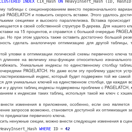
CLUSTERED
INDEX
CIX_Hash
ON
HeavyInsert_Hash (ID, HashI
ему таблицы с секционированием вместо первоначального вариан
дей PAGELATCH и повысить скорость вставки. Этого удалось дости
лькими секциями и высокого параллелизма. Вставка происходит 
мещается в своей собственной структуре В-дерева. Для нашего кл
вставки на 15 процентов, и справится с большой очередью PAGELA
цы. Но при этом удалось также оставить достаточно большой резе
жность сделать аналогичную оптимизацию для другой таблицы, 
 этой уловки в оптимизации логической схемы первичного ключа т
л длиннее на величину хеш-функции относительно изначального
избежать. Уникальные индексы по единственному столбцу табли
очередями PAGELATCH. Но даже если эту проблему удастся устр
екластеризованный индекс, который будет подвержен той же самой
я для уникальных ключей на единственном столбце, где каждая вс
сли и у других таблиц индексы подвержены проблеме с PAGELATCH,
ванием к индексам таких таблиц, используя такой же ключ с хэше
 внести изменения в приложение, особенно, если оно является 
ение запросов возможно, становится доступной их оптимизация за
по предикатам первичного ключа.
сить ненужные секции, можно внести следующие изменения в сце
eavyInsert_Hash
WHERE
ID =
42