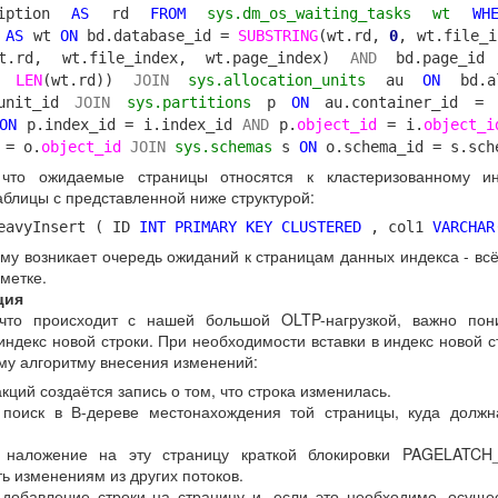
cription
AS
rd
FROM
sys.dm_os_waiting_tasks wt
WH
)
AS
wt
ON
bd.database_id =
SUBSTRING
(wt.rd,
0
, wt.file_
wt.rd, wt.file_index, wt.page_index)
AND
bd.page_i
x,
LEN
(wt.rd))
JOIN
sys.allocation_units
au
ON
bd.al
_unit_id
JOIN
sys.partitions
p
ON
au.container_id = 
ON
p.index_id = i.index_id
AND
p.
object_id
= i.
object_i
= o.
object_id
JOIN
sys.schemas
s
ON
o.schema_id = s.sch
 что ожидаемые страницы относятся к кластеризованному ин
блицы с представленной ниже структурой:
avyInsert ( ID
INT
PRIMARY
KEY
CLUSTERED
, col1
VARCHAR
ему возникает очередь ожиданий к страницам данных индекса - вс
аметке.
ция
Опубликовано
Yesterday
пользователем
Andrey Gilev
что происходит с нашей большой OLTP-нагрузкой, важно пон
Ярлыки:
отзыв
отзывы
индекс новой строки. При необходимости вставки в индекс новой с
у алгоритму внесения изменений:
кций создаётся запись о том, что строка изменилась.
 поиск в В-дереве местонахождения той страницы, куда должн
0
Добавить комментарий
 наложение на эту страницу краткой блокировки PAGELATCH_
ь изменениям из других потоков.
добавление строки на страницу и, если это необходимо, осуще