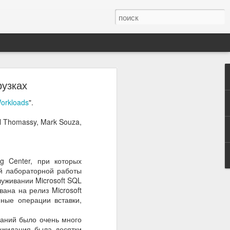
иртуальной
рузках
orkloads
".
ться.
el Thomassy, Mark Souza,
g Center, при которых
ой лабораторной работы
луживании Microsoft SQL
ана на релиз Microsoft
ные операции вставки,
даний было очень много
ожидания была десятки