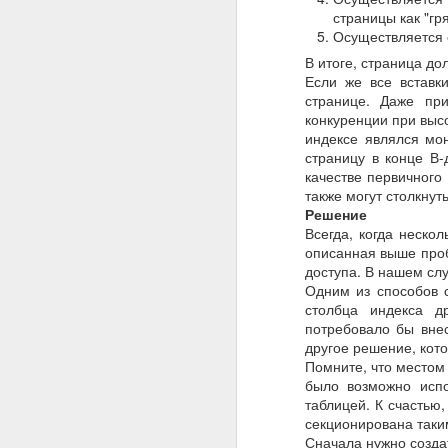
страницы как "гр
Осуществляется 
JUL
В итоге, страница до
29
Если же все вставк
Отзыв от концерна
странице. Даже при
производительности 1
конкуренции при выс
индексе являлся мо
страницу в конце В-
качестве первичного
также могут столкну
Решение
Всегда, когда неско
описанная выше проб
доступа. В нашем сл
Одним из способов с
столбца индекса д
потребовало бы вне
другое решение, кот
Помните, что местом
было возможно испо
таблицей. К счастью,
секционирована таки
Сначала нужно созда