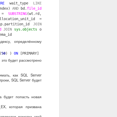
ERE
wait_type
LIKE
index)
AND
bd.
file_id
d =
SUBSTRING
(wt.rd,
location_unit_id =
p.partition_id
JOIN
d
JOIN
sys.objects
o
ema_id
дексу, определённому
(
50
) )
ON
[PRIMARY]
ё это будет рассмотрено
имать, как SQL Server
троки, SQL Server будет
а будет попасть новая
EX, которая призвана
ствляется пометка этой