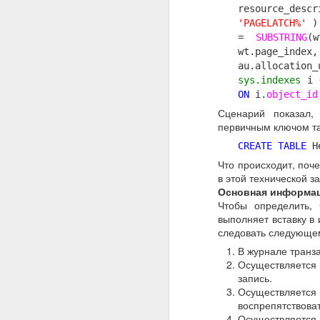
resource_des
'PAGELATCH%'
=
SUBSTRING
(
wt.page_inde
au.allocation
sys.indexes
i
ON
i.
object_id
Сценарий показал,
первичным ключом та
CREATE
TABLE
He
Что происходит, поч
в этой технической з
Основная информа
Чтобы определить, 
выполняет вставку в 
следовать следующем
В журнале транза
Осуществляется
запись.
Осуществляется
воспрепятствоват
Осуществляется 