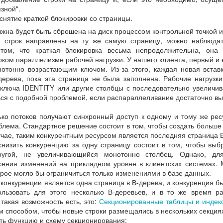
язной".
снятие краткой блокировки со страницы.
Отзыв от концерна ВКО Алмаз-Антей
лжна будет быть сброшена на диск процессом контрольной точкой 
и строк направлены на ту же самую страницу, можно наблюдат
 ВКО Алмаз-Антей (Завод Красное Знамя) о проведенных 
том, что краткая блокировка весьма непродолжительна, она
С.
оком параллелизме рабочей нагрузки. У нашего клиента, первый и
нотонно возрастающим ключом. Из-за этого, каждая новая встав
дерева, пока эта страница не была заполнена. Рабочие нагрузки
 ключа IDENTITY или другие столбцы с последовательно увелич
ться с подобной проблемой, если распараллеливание достаточно вы
лько потоков получают синхронный доступ к одному и тому же рес
лема. Стандартное решение состоит в том, чтобы создать больше 
учае, таким конкурентным ресурсом является последняя страница 
низить конкуренцию за одну страницу состоит в том, чтобы выбр
ругой, не увеличивающийся монотонно столбец. Однако, дл
сения изменений на прикладном уровне в клиентских системах.
орое могло бы ограничиться только изменениями в базе данных.
 конкуренции является одна страница в В-дерева, и конкуренция 
льзовать для этого несколько В-деревьев, и в то же время ра
 такая возможность есть, это:
Секционированные таблицы и индек
м способом, чтобы новые строки размещались в нескольких секция
ть функцию и схему секционирования: