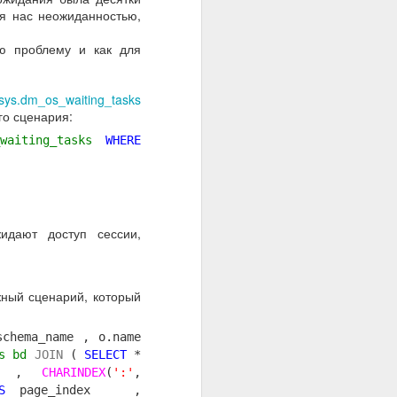
ля нас неожиданностью,
ую проблему и как для
sys.dm_os_waiting_tasks
го сценария:
waiting_tasks
WHERE
жидают доступ сессии,
жный сценарий, который
chema_name , o.name
s bd
JOIN
(
SELECT
*
x ,
CHARINDEX
(
':'
,
S
page_index ,