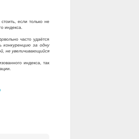
стоить, если только не
го индекса.
 довольно часто удаётся
 конкуренцию за одну
й, не увеличивающийся
зованного индекса, так
ации.
в