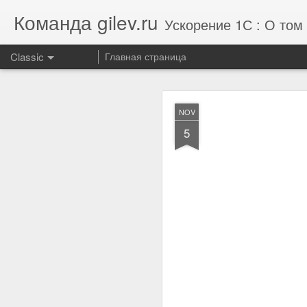
Команда gilev.ru
Ускорение 1С : О том 
Classic
Главная страница
Отзыв от комп
AUG
NOV
7
5
Улучшили результат те