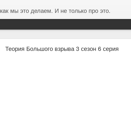
как мы это делаем. И не только про это.
ании ФОРЭС об анализе производительности в
Теория Большого взрыва 3 сезон 6 серия
среды на базе Proxmox
ста в 3 раза и проблемы производительности перестали фиксирова