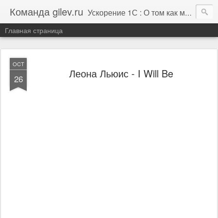
Команда gilev.ru
Ускорение 1С : О том как мы это делаем. И не только про это.
Главная страница
OCT
Леона Льюис - I Will Be
26