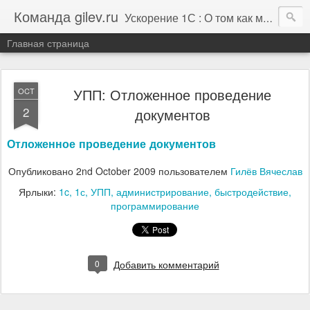
Команда gilev.ru
Ускорение 1С : О том как мы это делаем. И не только про это.
Главная страница
УПП: Отложенное проведение
OCT
2
документов
Отложенное проведение документов
Опубликовано
2nd October 2009
пользователем
Гилёв Вячеслав
Ярлыки:
1c
1с
УПП
администрирование
быстродействие
программирование
0
Добавить комментарий