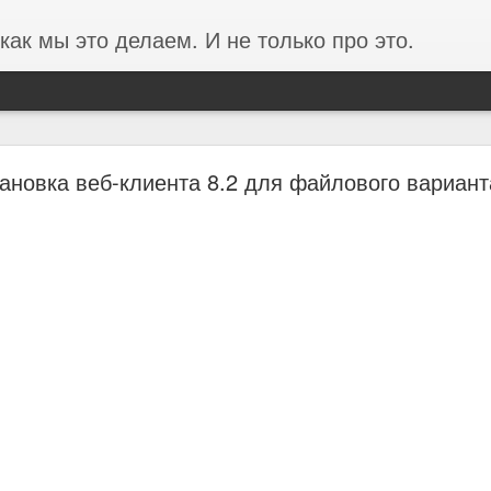
как мы это делаем. И не только про это.
Отзыв от концерна ВКО Алмаз-Антей
ановка веб-клиента 8.2 для файлового вариант
 ВКО Алмаз-Антей (Завод Красное Знамя) о проведенных 
С.