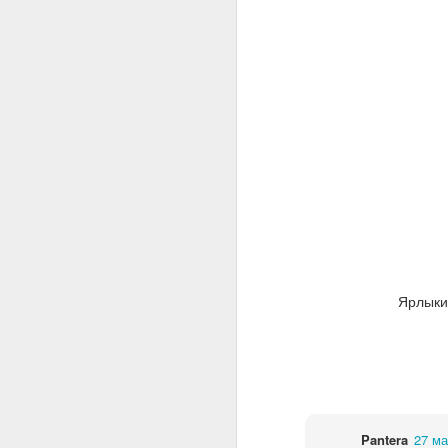
Ярлыки
Pantera
27 ма