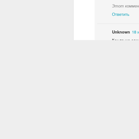
Этот коммен
Ответить
Unknown
18 
Как то же сам
Ответить
Гилёв Вячес
не поддержив
Ответить