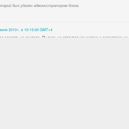
тарий был удален администратором блога.
июня 2010 г. в 10:13:00 GMT+4
ое сделать на денвере. Он ведь не ставится как сервис и директории не
лав
18 июня 2010 г. в 11:15:00 GMT+4
ается официально