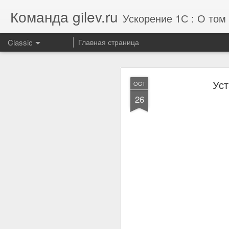
Команда gilev.ru
Ускорение 1С : О том 
Classic
Главная страница
JUL
Уст
OCT
29
26
Отзыв от концерна
производительности 1