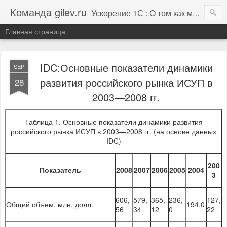
Команда gilev.ru
Ускорение 1С : О том как мы это делаем. И не только про это.
Главная страница
IDC:Основные показатели динамики
SEP
развития российского рынка ИСУП в
28
2003—2008 гг.
Таблица 1. Основные показатели динамики развития
российского рынка ИСУП в 2003—2008 гг. (на основе данных
IDC)
200
Показатель
2008
2007
2006
2005
2004
3
606,
579,
365,
236,
127,
Общий объем, млн. долл.
194,0
56
34
12
0
22