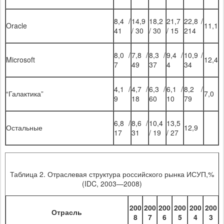
8,4 /
14,9
18,2
21,7
22,8 /
Oracle
11,1
­41
/ 30
/ 30
/ 15
214
8,0 /
7,8 /
8,3 /
9,4 /
10,9 /
Microsoft
12,4
7
49
37
4
34
4,1 /
4,7 /
6,3 /
6,1 /
8,2 /
“Галактика”
7,0
­9
18
60
­10
79
6,8 /
8,6 /
10,4
13,5
Остальные
12,9
­17
31
/ 19
/ 27
Таблица 2. Отраслевая структура российского рынка ИСУП,%
(IDC, 2003—2008)
200
200
200
200
200
200
Отрасль
8
7
6
5
4
3