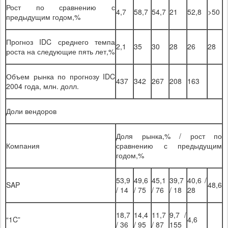
Рост по сравнению с
4,7
58,7
54,7
21
52,8
>50
предыдущим годом,%
Прогноз IDC среднего темпа
2,1
35
30
28
26
28
роста на следующие пять лет,%
Объем рынка по прогнозу IDC
437
342
267
208
163
2004 года, млн. долл.
Доли вендоров
Доля рынка,% / рост по
Компания
сравнению с предыдущим
годом,%
53,9
49,6
45,1
39,7
40,6 /
SAP
48,6
/ 14
/ 75
/ 76
/ 18
28
18,7
14,4
11,7
9,7 /
“
1C
”
4,6
/ 36
/ 95
/ 87
155