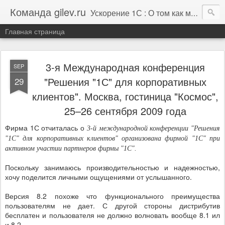
Команда gilev.ru
Ускорение 1С : О том как мы это делаем. И не только про это.
Главная страница
3-я Международная конференция
SEP
"Решения "1С" для корпоративных
29
клиентов". Москва, гостиница "Космос",
25–26 сентября 2009 года
Фирма 1С отчиталась о
3-й международной конференции "Решения
"1С" для корпоративных клиентов" организована фирмой "1С" при
активном участии партнеров фирмы "1С".
Поскольку занимаюсь производительностью и надежностью,
хочу поделится личными ощущениями от услышанного.
Версия 8.2 похоже что функционального преимущества
пользователям не дает. С другой стороны дистрибутив
бесплатен и пользователя не должно волновать вообще 8.1 ил
и 8.2.