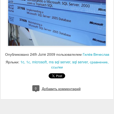
Опубликовано
24th June 2009
пользователем
Гилёв Вячеслав
Ярлыки:
1c
1с
microsoft
ms sql server
sql server
сравнение
ссылки
0
Добавить комментарий