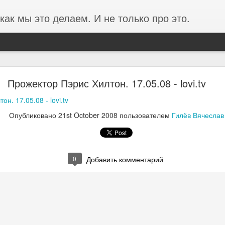
как мы это делаем. И не только про это.
Отзыв от концерна ВКО Алмаз-Антей
Прожектор Пэрис Хилтон. 17.05.08 - lovi.tv
 ВКО Алмаз-Антей (Завод Красное Знамя) о проведенных 
н. 17.05.08 - lovi.tv
С.
Опубликовано
21st October 2008
пользователем
Гилёв Вячеслав
0
Добавить комментарий