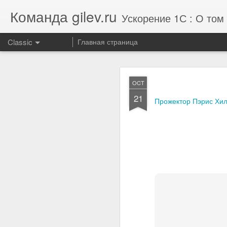
Команда gilev.ru
Ускорение 1С : О том 
Classic
Главная страница
JUL
OCT
29
21
Отзыв от концерна
Прожектор Пэрис Хилто
производительности 1