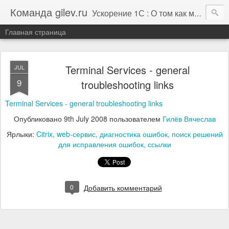
Команда gilev.ru
Ускорение 1С : О том как мы это делаем. И не только про это.
Главная страница
Terminal Services - general
JUL
9
troubleshooting links
Terminal Services - general troubleshooting links
Опубликовано
9th July 2008
пользователем
Гилёв Вячеслав
Ярлыки:
Citrix
web-сервис
диагностика ошибок
поиск решений
для исправления ошибок
ссылки
0
Добавить комментарий