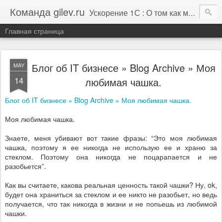
Команда gilev.ru
Ускорение 1С : О том как мы это делаем. И не только про это.
Главная страница
Блог об IT бизнесе » Blog Archive » Моя
MAY
14
любимая чашка.
Блог об IT бизнесе » Blog Archive » Моя любимая чашка.
Моя любимая чашка.
Знаете, меня убивают вот такие фразы: “Это моя любимая
чашка, поэтому я ее никогда не использую ее и храню за
стеклом. Поэтому она никогда не поцарапается и не
разобьется”.
Как вы считаете, какова реальная ценность такой чашки? Ну, ok,
будет она храниться за стеклом и ее никто не разобьет, но ведь
получается, что так никогда в жизни и не попьешь из любимой
чашки.