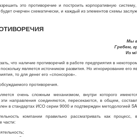
зрешить это противоречие и построить корпоративную систему,
ь будет очерчен схематически, и каждый из элементов схемы заслу
ОТИВОРЕЧИЯ
Мы в
Гребем, г
Из м
зать, что наличие противоречий в работе предприятия в некоторо
 поскольку является источником развития. Но игнорирование его 
иятия, то для денег его «спонсоров».
Опубликовано
17 hours ago
пользователем
Andrey Gilev
обсуждаемого противоречия.
Ярлыки:
отзыв
отзывы
ляется очень сложным механизмом, внутри которого имеютс
о эти направления соединяются, пересекаются, в общем, состав
плен в стандартах ИСО серии 9000 и подтвержден методологией SA
ельность компании правильно рассматривать как процесс, 
0
Добавить комментарий
 части:
ятельность;