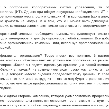
т о построении корпоративных систем управления, то об
нологии (ИТ). Однако при общем ощущении необходимости ИТ в 
ое понимание места, роли и функции ИТ в корпорации (как в анекд
 но доказать не могу»). А о том, что ИТ может быть движущей
ации, компании вспоминают только как о каком-то теоретическом 
оративной системы необходимо помнить, что существует только
и для менеджеров, и для функционеров любой компании. Все доб
рошо организованной компании, или, используя профессиональн
зацией.
фективная организация? Теоретически все понятно. В насто
ота компании обеспечивает ей устойчивое положение на рынке.
а вопрос: «Какой вы видите идеальную организацию вашей компа
 объяснить: каждый из сотрудников видит свою компанию, а та
к еще говорят: «Место сидения определяет точку зрения». И сов
нимает тот или иной сотрудник — его взгляд будет ограничен ли
но то, что чем выше профессионализм исполнителя, тем «плотнее
 виднее.
м с одной стороны компанию, которая укомплектована професси
и же профессионалы являются основным препятствием на пути п
и — в силу своего особого индивидуального понимания миссии, це