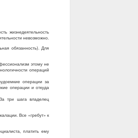
сть жизнедеятельность
ительности невозможно.
ьная обязанность). Для
офессионализм этому не
хнологичности операций
рудоемкие операции за
мкие операции и откуда
 За три шага владелец
калации. Все «гребут» к
циалиста, платить ему
.