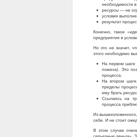
необходимости в
ресурсы — не ог
условия выполне
результат процес
Конечно, такое «ид
предприятия в услов
Но это не значит, ч
этого необходимо вы
На первом шаге 
помеха). Это по
процесса.
На втором шаге
пределы процесс
ему брать ресур
Ссылаясь на тр
процесса приближ
Из вышеизложенного, 
себе. И не стоит ожи
В этом случае очен
серьезные деньги». 