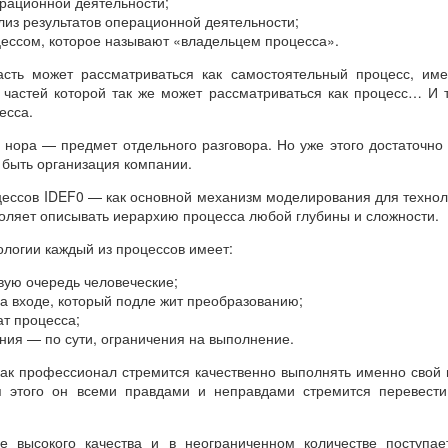
рационной деятельности;
лиз результатов операционной деятельности;
цессом, которое называют «владельцем процесса».
Отзыв от концерна ВКО Алмаз-Антей
асть может рассматриваться как самостоятельный процесс, име
 ВКО Алмаз-Антей (Завод Красное Знамя) о проведенных 
 частей которой так же может рассматриваться как процесс… И т
С.
есса.
 нора — предмет отдельного разговора. Но уже этого достаточно 
 быть организация компании.
ессов IDEF0 — как основной механизм моделирования для техно
воляет описывать иерархию процесса любой глубины и сложности.
ологии каждый из процессов имеет:
вую очередь человеческие;
на входе, который подле жит преобразованию;
ат процесса;
ния — по сути, ограничения на выполнение.
ак профессионал стремится качественно выполнять именно свой 
ля этого он всеми правдами и неправдами стремится перевести
де высокого качества и в неограниченном количестве поступа