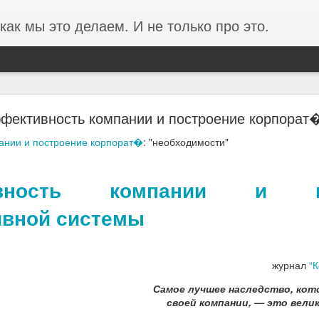
как мы это делаем. И не только про это.
ании ФОРЭС об анализе производительности в
фективность компании и построение корпорат
среды на базе Proxmox
ании и построение корпорат�
: "необходимости"
ста в 3 раза и проблемы производительности перестали фиксирова
ивность компании и по
ивной системы
журнал
“
Самое лучшее наследство, кот
своей компании, — это вели