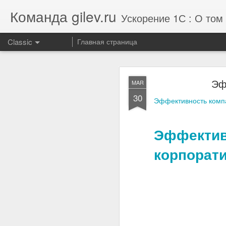
Команда gilev.ru
Ускорение 1С : О том 
Classic
Главная страница
Отзыв от комп
AUG
Эф
MAR
7
30
Эффективность комп
Улучшили результат те
Эффект
корпорат