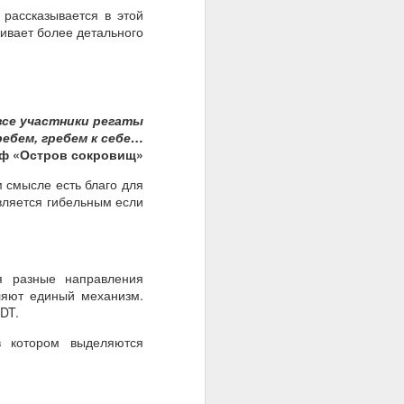
 рассказывается в этой
живает более детального
се участники регаты
ребем, гребем к себе…
/ф «Остров сокровищ»
м смысле есть благо для
является гибельным если
я разные направления
ляют единый механизм.
DT.
в котором выделяются