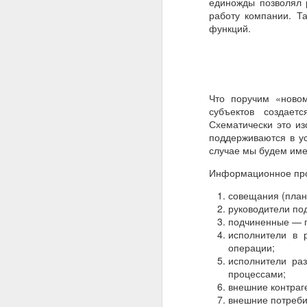
единожды позволял 
работу компании. Т
функций.
Что поручим «новом
субъектов создает
Схематически это из
поддерживаются в ус
случае мы будем име
Информационное прос
совещания (план
руководители п
подчиненные — 
исполнители в 
операции;
исполнители ра
процессами;
внешние контраге
внешние потреби