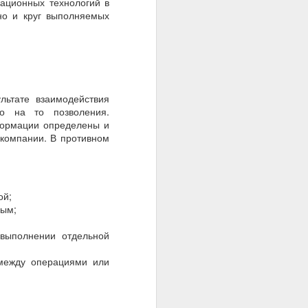
ационных технологий в
но и круг выполняемых
льтате взаимодействия
го на то позволения.
нформации определены и
 компании. В противном
ой;
ным;
 выполнении отдельной
 между операциями или