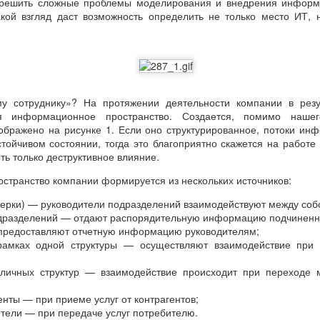
решить сложные проблемы моделирования и внедрения информ
акой взгляд даст возможность определить не только место ИТ, 
у сотруднику»? На протяжении деятельности компании в резу
ся информационное пространство. Создается, помимо наше
ображено на рисунке 1. Если оно структурированное, потоки и
тойчивом состоянии, тогда это благоприятно скажется на работе
ть только деструктивное влияние.
транство компании формируется из нескольких источников:
ерки) — руководители подразделений взаимодействуют между соб
одразделений — отдают распорядительную информацию подчинен
предоставляют отчетную информацию руководителям;
рамках одной структуры — осуществляют взаимодействие при
зличных структур — взаимодействие происходит при переходе
нты — при приеме услуг от контрагентов;
тели — при передаче услуг потребителю.