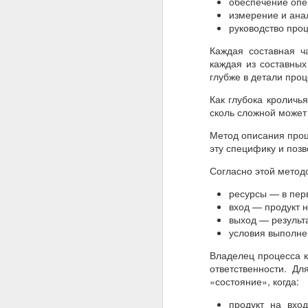
обеспечение опе
измерение и ана
руководство про
JUL
Каждая составная ч
29
Отзыв от концерна
каждая из составных
производительности 1
глубже в детали проц
Как глубока кроличья
сколь сложной может
Метод описания проц
эту специфику и поз
Согласно этой метод
ресурсы — в пер
вход — продукт 
выход — результ
условия выполне
Владелец процесса к
ответственности. Д
«состояние», когда:
продукт на вхо