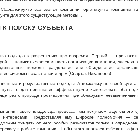
«Сбалансируйте все звенья компании, организуйте компанию та
уйте для этого существующие методы».
 К ПОИСКУ СУБЪЕКТА
ва подхода к разрешению противоречия. Первый — пригласить
рой — повысить эффективность организации компании, здесь «н
адиционные подходы: разделение или объединение организац
ение системы показателей и др.» (Спартак Никаноров).
ственные и результативные подходы. А поскольку по своей сути э
пути, то для повышения эффекта нужно использовать оба под
еще раз к природе противоречий, где обнаружим незамеченные 
омпании нового владельца процесса, мы получаем еще одного су
 интересами. Предоставляя ему широкие полномочия — се
олжны ожидать от него особых результатов только в определен
перекосу в работе компании. Чтобы этого перекоса избежать, сфо