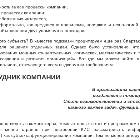
ность за все процессы компании;
х процессах компании;
обственных интересов;
 формально, как предписано правилами, порядком и технологией
объединения двух упомянутых подходов.
кого субъекта? В качестве подсказки процитируем еще раз Спарта
ля решения отдельных задач. Однако было установлено, что
зования мощных концептуальных, логических, математических и т
создания и развития организаций». Вот где мы можем найти, а
иалиста, отвечающего всем выдвинутым требованиям.
РУДНИК КОМПАНИИ
В организациях наст
создаются с помощ
Стили взаимоотношений и спосо
намного важнее задач, функций
анно видеть в компьютерах, компьютерных сетях и программном 
е менее странно при построении КИС рассматривать инфор
) как субъекта функционирования компании. Тем не менее автору 