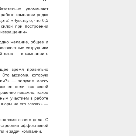
язательно упоминают
работе компании редко
оте: «Чувствую, что 0,5
 силой при построении
«извращении».
 одно желание, общее и
росовестные сотрудники
ый язык — в компании с
ящее время правильно
 Это аксиома, которую
нии?» — получим массу
кже ее цели «со своей
ершенно неважно, какое
чным участием в работе
 шоры на его глазах» —
оналами своего дела. С
остроения эффективной
ли и задач компании.