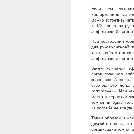
Если речь заходи
информационные тех
можно встретить четк
+ 1/2 равно литру,
эффективной организ
При построении корп
для руководителей, 
хотят работать в хо
эффективной органи
Зачем компании эф
организованная раб
знают все. А вот н
ответов. Это легко
колокольни». Или ка
место в иерархии за
компании. Удивитель
из погреба не всегда
Таким образом, имее
другой стороны, эт
организации компани