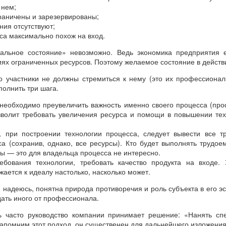
 нем;
раничены и зарезервированы;
ния отсутствуют;
са максимально похож на вход.
еальное состояние» невозможно. Ведь экономика предприятия е
иях ограниченных ресурсов. Поэтому желаемое состояние в действ
то участники не должны стремиться к нему (это их профессионал
полнить три шага.
необходимо преувеличить важность именно своего процесса (пр
зволит требовать увеличения ресурса и помощи в повышении те
, при построении технологии процесса, следует вывести все т
а (сохранив, однако, все ресурсы). Кто будет выполнять трудое
сы — это для владельца процесса не интересно.
ебования технологии, требовать качество продукта на входе.
ается к идеалу настолько, насколько может.
надеюсь, понятна природа противоречия и роль субъекта в его эс
дать иного от профессионала.
ь часто руководство компании принимает решение: «Нанять спе
Запомним этот подход, он существенен для дальнейшего изложения