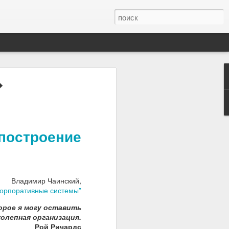
иртуальной
�
ться.
строение
Владимир Чаинский,
Корпоративные системы”
орое я могу оставить
колепная организация.
Рой Ричардс