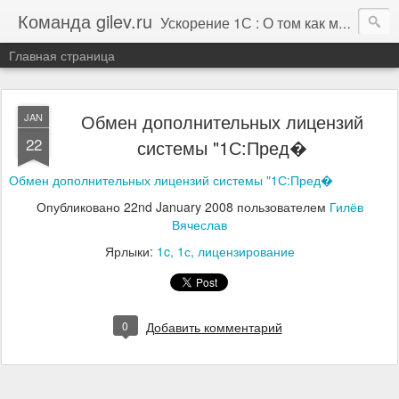
Команда gilev.ru
Ускорение 1С : О том как мы это делаем. И не только про это.
Главная страница
Обмен дополнительных лицензий
JAN
22
системы "1С:Пред�
Обмен дополнительных лицензий системы "1С:Пред�
Опубликовано
22nd January 2008
пользователем
Гилёв
Вячеслав
Ярлыки:
1c
1с
лицензирование
0
Добавить комментарий